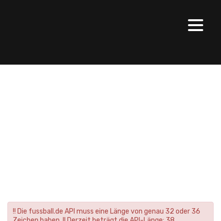
FSG Wettenberg
>
Junioren
>
F-Junioren
F-Junioren
!! Die fussball.de API muss eine Länge von genau 32 oder 36
Zeichen haben. !! Derzeit beträgt die API-Länge: 38