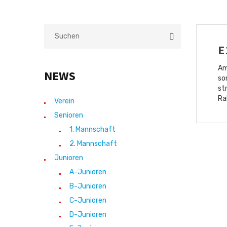
E
Am
NEWS
so
st
Wir.Alle.Zusammen.
Info
Ra
Verein
Senioren
Ziel
Impressum
1. Mannschaft
der
Datenschutz
2. Mannschaft
FSG
Wettenberg
Satzung
Junioren
ist
Kontakte
A-Junioren
es,
möglichst
B-Junioren
vielen
C-Junioren
Kindern
und
D-Junioren
Jugendlichen