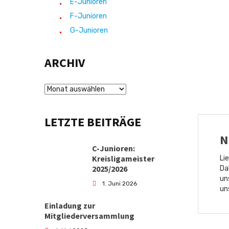
der
E-Junioren
Kontakt
Gemeinde
F-Junioren
Wettenberg
sowie
G-Junioren
der
FSG
umliegenden
Wettenberg
Gemeinden
ARCHIV
e.V.
ein
Kirchstraße
Umfeld
3,
zu
35435
ARCHIV
bieten,
Wettenberg
in
0171
welchem
46
LETZTE BEITRÄGE
sie
43
ohne
N
720
Leistungsdruck
C-Junioren:
und
info@fsgwettenberg.de
Kreisligameister
unter
Li
Anleitung
2025/2026
Da
gut
un
1. Juni 2026
ausgebildeter
un
Übungsleiter
ihrem
Einladung zur
Sport
Mitgliederversammlung
nachgehen