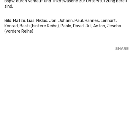
bspw. durch Verkauf und Trikotwäsche zur Unterstützung bereit
sind.
Bild: Matze, Lias, Niklas, Jon, Johann, Paul, Hannes, Lennart,
Konrad, Basti (hintere Reihe), Pablo, David, Jul, Anton, Jescha
(vordere Reihe)
SHARE
Wir.Alle.Zusammen.
Ziel der
FSG
Wettenberg