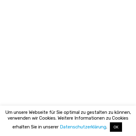
Kirchstraße
3,
35435
Wettenberg
0171
46
43
720
info@fsgwettenberg.de
Copyright
(c) 2019 GI-
PLANT
Wir.Alle.Zusammen.FSG!
Um unsere Webseite für Sie optimal zu gestalten zu können,
verwenden wir Cookies. Weitere Informationen zu Cookies
erhalten Sie in unserer
Datenschutzerklärung
.
OK