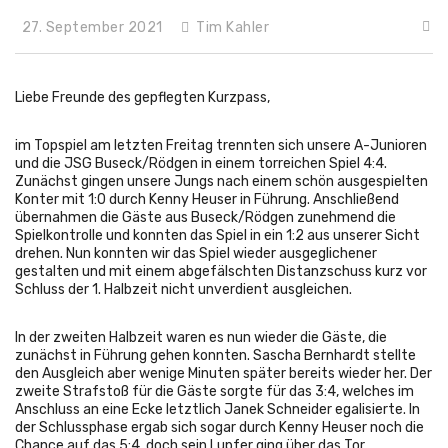
27. September 2021
Tim Kahler
Liebe Freunde des gepflegten Kurzpass,
im Topspiel am letzten Freitag trennten sich unsere A-Junioren
und die JSG Buseck/Rödgen in einem torreichen Spiel 4:4.
Zunächst gingen unsere Jungs nach einem schön ausgespielten
Konter mit 1:0 durch Kenny Heuser in Führung. Anschließend
übernahmen die Gäste aus Buseck/Rödgen zunehmend die
Spielkontrolle und konnten das Spiel in ein 1:2 aus unserer Sicht
drehen. Nun konnten wir das Spiel wieder ausgeglichener
gestalten und mit einem abgefälschten Distanzschuss kurz vor
Schluss der 1. Halbzeit nicht unverdient ausgleichen.
In der zweiten Halbzeit waren es nun wieder die Gäste, die
zunächst in Führung gehen konnten. Sascha Bernhardt stellte
den Ausgleich aber wenige Minuten später bereits wieder her. Der
zweite Strafstoß für die Gäste sorgte für das 3:4, welches im
Anschluss an eine Ecke letztlich Janek Schneider egalisierte. In
der Schlussphase ergab sich sogar durch Kenny Heuser noch die
Chance auf das 5:4, doch sein Lupfer ging über das Tor.