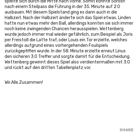
spielte sich durch die Mitte nach vorne. Somit konnte Sorosh
nach einem Steilpass die Führung in der 35. Minute auf 2:0
ausbauen. Mit diesem Spielstand ging es dann auch in die
Halbzeit. Nach der Halbzeit änderte sich das Spiel etwas. Linden
hatte nun etwas mehr den Ball, allerdings konnten sie sich immer
noch keine zwingenden Chancen herausspielen. Wettenberg
wurde jedoch immer mal wieder gefährlich, zum Beispiel als Joris
per Freistoß die Latte traf, oder Louis ein Tor erzielte, welches
allerdings aufgrund eines vorhergehenden Foulspiels
zurückgepfiffen wurde. In der 58. Minute erzielte erneut Linus
den sicheren 3:0 Treffer und sorgte damit für die Entscheidung.
Wettenberg gewinnt dieses Spiel also verdientermaßen mit 3:0
und rückt auf den dritten Tabellenplatz vor.
Wir.Alle.Zusammen!
SHARE