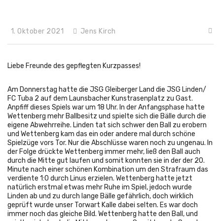
1. Oktober 2021
Jens Kirch
Liebe Freunde des gepflegten Kurzpasses!
Am Donnerstag hatte die JSG Gleiberger Land die JSG Linden/
FC Tuba 2 auf dem Launsbacher Kunstrasenplatz zu Gast.
Anpfiff dieses Spiels war um 18 Uhr. In der Anfangsphase hatte
Wettenberg mehr Ballbesitz und spielte sich die Bälle durch die
eigene Abwehrreihe. Linden tat sich schwer den Ball zu erobern
und Wettenberg kam das ein oder andere mal durch schöne
Spielzüge vors Tor. Nur die Abschlüsse waren noch zu ungenau. In
der Folge drückte Wettenberg immer mehr, ließ den Ball auch
durch die Mitte gut laufen und somit konnten sie in der der 20.
Minute nach einer schönen Kombination um den Strafraum das
verdiente 1:0 durch Linus erzielen. Wettenberg hatte jetzt
natürlich erstmal etwas mehr Ruhe im Spiel, jedoch wurde
Linden ab und zu durch lange Bälle gefährlich, doch wirklich
geprüft wurde unser Torwart Kalle dabei selten. Es war doch
immer noch das gleiche Bild. Wettenberg hatte den Ball, und